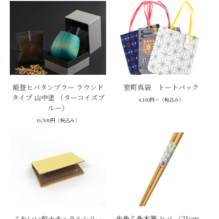
能登ヒバタンブラー ラウンド
室町呉袋 トートバック
タイプ 山中塗 （ターコイズブ
4,160円～（税込み）
ルー）
16,500円（税込み）
これいい和ナチュラルシリー
先角八角木箸 ヒバ （21cm、