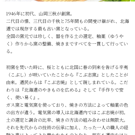
1946年に初代、山岡三秋が創窯。
二代目の憬、三代目の千秋と75年間もの間受け継がれ、北海
道では現存する最も古い窯となっている。
全国の窯元では珍しく、器を作る土の選定、釉薬（ゆうや
く）作りから窯の整備、焼きまですべてを一貫して行ってい
る。
初窯を焚いた時に、桜とともに北国に春の到来を告げる辛夷
（こぶし）が咲いていたことから『こぶ志窯』としたことが
由来。道民からは『こぶ志焼』として親しまれている。こだ
わりは『北海道のやきものを広める』そして『手作りで安
く、使い易く』。
ガス窯と電気窯を使っており、焼きの方法によって釉薬の色
の出方が違う。電気窯の導入は北海道内ではこぶ志焼が初。
土の選定と調合の比率、焼きの方法の組み合わせは無限大。
それを先代からの技術の伝承に加え、たった一人の職人の経
験と業によってより磨かれたものとなり、現在も道内をはじ