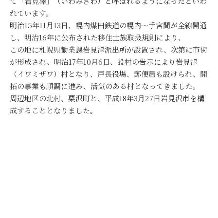
て「岩見澤」（いわみざわ）と呼ばれるようになったといわ
れています。
明治15年11月13日、幌内煤田鉄道の幌内～手宮間が全線開通
し、明治16年に公布された移住士族取扱規則により、
この地に札幌県勧業課岩見澤派出所が設置され、次第に市街
が形成され、明治17年10月6日、設村の告示により岩見澤
（イワミザワ）村となり、戸長役場、郵便局も設けられ、開
拓の事業も順調に進み、活気のある村となってきました。
周辺地区の北村、栗沢町と、平成18年3月27日岩見沢市を構
成することとなりました。