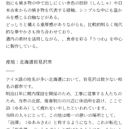
他にも焼き物の中で出しにくい赤色の辰砂（しんしゃ）や日
本古来からの焼き物を代表する緑釉、シンプルな中にも温か
みを感じる白釉などがある。
どっしりと構える重厚感がありながらも、比較的明るく現代
的な華やかさも持ち合わせており、
道内の素材を活用しながら、、食卓を彩る『うつわ』を中心
に製作している。
産地：北海道岩見沢市
アイヌ語の地名が多い北海道において、岩見沢は数少ない和
名の都市です。
明治11年に幌内煤田を開採のため、工事に従事する人たちの
ため、当市の北部、幾春別川の川辺に休泊所を設け、ここで
浴（ゆあみ）して疲れをいやしたといわれています。
当時の人々にとって、この地は唯一の憩いの場所として、
「浴澤」（ゆあみさわ）と称するようになり、これが転化し