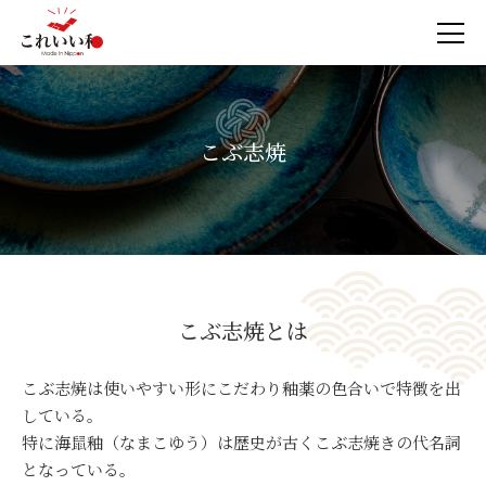
こぶ志焼
こぶ志焼とは
こぶ志焼は使いやすい形にこだわり釉薬の色合いで特徴を出
している。
特に海鼠釉（なまこゆう）は歴史が古くこぶ志焼きの代名詞
となっている。