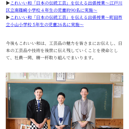
▶
これいい和「日本の伝統工芸」を伝える出張授業～江戸川
区立南篠崎小学校４年生の児童約90名に実施～
▶
これいい和「日本の伝統工芸」を伝える出張授業～町田市
立小山小学校 5年生の児童26名に実施～
今後もこれいい和は、工芸品の魅力を皆さまにお伝えし、日
本の工芸品や技術を後世に伝え残していくことを使命とし
て、社員一同、精一杯取り組んでまいります。