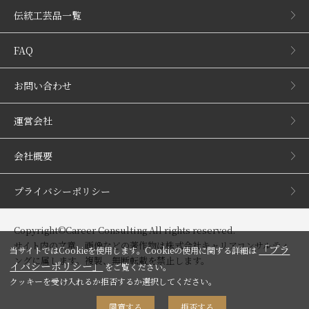
伝統工芸品一覧
FAQ
お問い合わせ
運営会社
会社概要
プライバシーポリシー
Copyright©Career Consulting All rights reserved.
サイト内の文章、画像などの著作物は株式会社キャリアコンサルティ
「プラ
当サイトではCookieを使用します。Cookieの使用に関する詳細は
ングに属します。複製、無断転載を禁止します。
イバシーポリシー」
をご覧ください。
クッキーを受け入れるか拒否するか選択してください。
同意する
拒否する