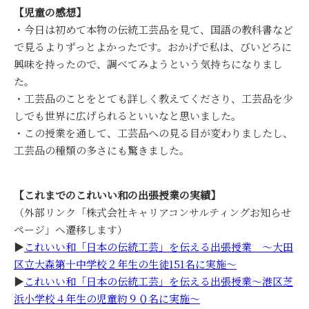
【児童の感想】
・今日は初めて本物の伝統工芸品を見て、国語の教科書など
で見るよりずっとよかったです。おかげで私は、びいどろに
興味を持ったので、調べてみようという気持ちになりまし
た。
・工芸品のことをとても詳しく教えてくださり、工芸品を少
しでも世界に広げられるといいなと思いました。
・この授業を通して、工芸品への見る目が変わりましたし、
工芸品の種類の多さにも驚きました。
【これまでのこれいい和の出張授業の実績】
（外部リンク「株式会社キャリアコンサルティングお知らせ
ページ」へ遷移します）
▶
これいい和「日本の伝統工芸」を伝える出張授業 ～大田
区立大森第十中学校２年生の生徒151名に実施～
▶
これいい和「日本の伝統工芸」を伝える出張授業～港区芝
浜小学校４年生の児童約９０名に実施～