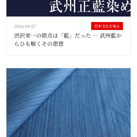
2026.04.07
日本文化を知る
渋沢栄一の原点は「藍」だった ― 武州藍か
らひも解くその思想