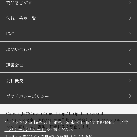
商品をさがす
伝統工芸品一覧
FAQ
お問い合わせ
運営会社
会社概要
プライバシーポリシー
Copyright©Career Consulting All rights reserved.
サイト内の文章、画像などの著作物は株式会社キャリアコンサルティ
「プラ
当サイトではCookieを使用します。Cookieの使用に関する詳細は
ングに属します。複製、無断転載を禁止します。
イバシーポリシー」
をご覧ください。
クッキーを受け入れるか拒否するか選択してください。