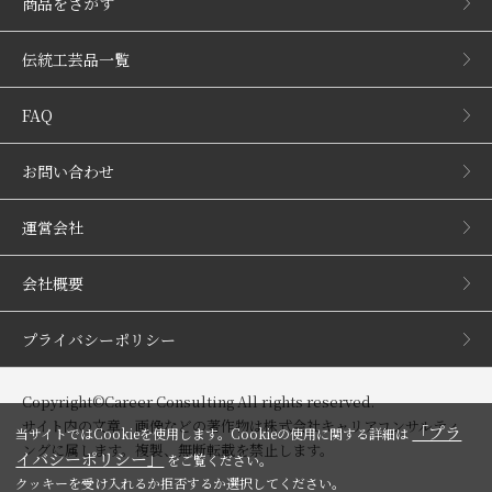
商品をさがす
伝統工芸品一覧
FAQ
お問い合わせ
運営会社
会社概要
プライバシーポリシー
Copyright©Career Consulting All rights reserved.
サイト内の文章、画像などの著作物は株式会社キャリアコンサルティ
「プラ
当サイトではCookieを使用します。Cookieの使用に関する詳細は
ングに属します。複製、無断転載を禁止します。
イバシーポリシー」
をご覧ください。
クッキーを受け入れるか拒否するか選択してください。