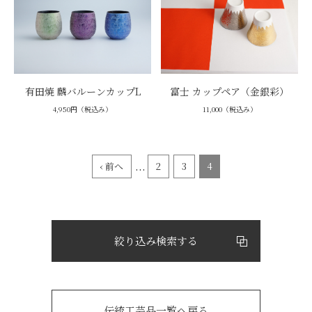
有田焼 麟バルーンカップL
富士 カップペア（金銀彩）
4,950円（税込み）
11,000（税込み）
...
‹ 前へ
2
3
4
絞り込み検索する
伝統工芸品一覧へ戻る