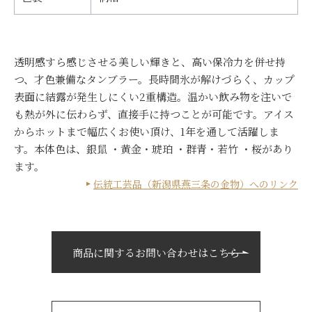
透明感すら感じさせる美しい輝きと、高い保冷力を併せ持
つ、才色兼備なタンブラー。長時間氷が解けづらく、カップ
表面に結露が発生しにくい2重構造。温かい飲み物を注いで
も熱が外に伝わらず、直接手に持つことが可能です。アイス
からホットまで幅広くお使い頂け、1年を通して活躍しま
す。本体色は、銀鼠 ・黄金・琥珀 ・群青・若竹 ・桜があり
ます。
伝統工芸品（新潟県燕三条の金物）へのリンク
商品に関するお問い合わせはこちら