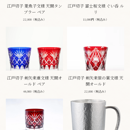
江戸切子 菱魚子文様 天開タン
江戸切子 富士桜文様 ぐい呑 ル
ブラー ペア
リ
22,000（税込み）
11,000円（税込み）
江戸切子 剣矢来重文様 天開オ
江戸切子 剣矢来笹の葉文様 天
ールド ペア
開オールド
44,000（税込み）
22,000（税込み）