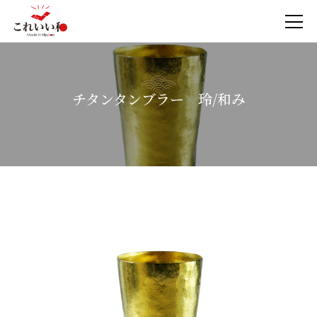
チタンタンブラー 玲/和み