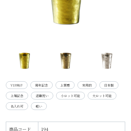
VIP向け
周年記念
上質感
実用的
日本製
上場記念
退職祝い
小ロット可能
大ロット可能
名入れ可
軽い
商品コード
194