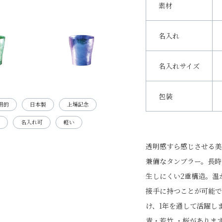
素材
名入れ
名入れサイズ
包装
用的
日本製
上場記念
名入れ可
軽い
透明感すら感じさせる美
兼備なタンブラー。長時
生しにくい2重構造。温
接手に持つことが可能で
け、1年を通して活躍し
青・若竹 ・桜がありま