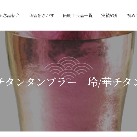
記念品紹介
商品をさがす
伝統工芸品一覧
実績紹介
初め
チタンタンブラー 玲/華チタ