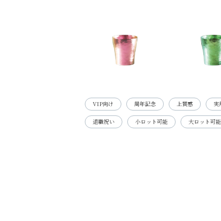
VIP向け
周年記念
上質感
実
退職祝い
小ロット可能
大ロット可能