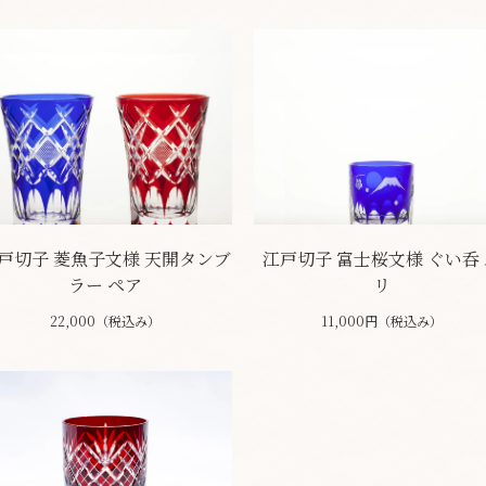
戸切子 菱魚子文様 天開タンブ
江戸切子 富士桜文様 ぐい呑 
ラー ペア
リ
22,000（税込み）
11,000円（税込み）