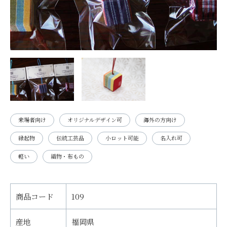
来場者向け
オリジナルデザイン可
海外の方向け
縁起物
伝統工芸品
小ロット可能
名入れ可
軽い
織物・布もの
商品コード
109
産地
福岡県