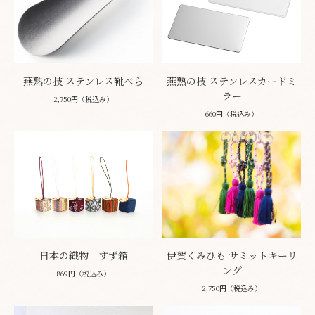
燕熟の技 ステンレス靴べら
燕熟の技 ステンレスカードミ
ラー
2,750円（税込み）
660円（税込み）
日本の織物 すず箱
伊賀くみひも サミットキーリ
ング
869円（税込み）
2,750円（税込み）