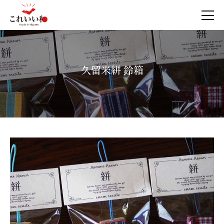
久留米絣 鈴箱