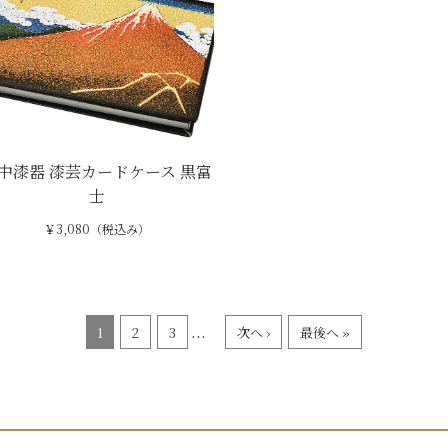
中漆器 漆芸カードケース 黒富
士
￥3,080（税込み）
...
1
2
3
次へ ›
最後へ »