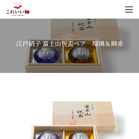
江戸硝子 富士山祝盃ペア 瑠璃＆銅赤