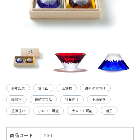
周年記念
富士山
上質感
海外の方向け
縁起物
伝統工芸品
社員向け
上場記念
退職祝い
小ロット可能
大ロット可能
硝子
商品コード
230