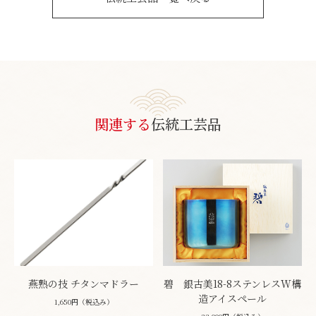
関連する
伝統工芸品
燕熟の技 チタンマドラー
碧 銀古美18-8ステンレスW構
造アイスペール
1,650円（税込み）