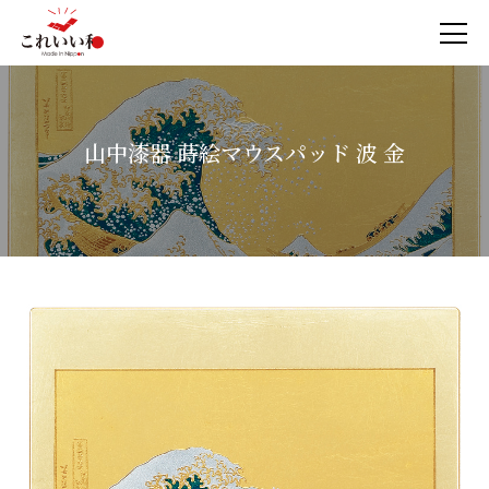
山中漆器 蒔絵マウスパッド 波 金