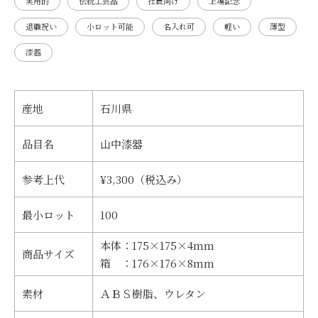
実用的
伝統工芸品
社員向け
上場記念
退職祝い
小ロット可能
名入れ可
軽い
薄型
漆器
産地
石川県
品目名
山中漆器
参考上代
¥3,300（税込み）
最小ロット
100
本体：175×175×4mm
商品サイズ
箱 ：176×176×8mm
素材
ＡＢＳ樹脂、ウレタン