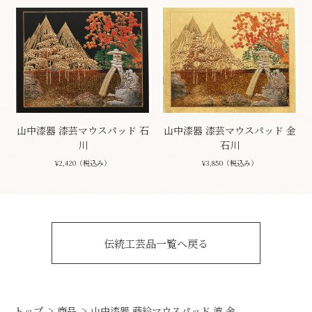
山中漆器 漆芸マウスパッド 石
山中漆器 漆芸マウスパッド 金
川
石川
¥2,420（税込み）
¥3,850（税込み）
伝統工芸品一覧へ戻る
トップ
商品
山中漆器 蒔絵マウスパッド 波 金