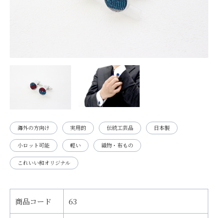
海外の方向け
実用的
伝統工芸品
日本製
小ロット可能
軽い
織物・布もの
これいい和オリジナル
商品コード
63