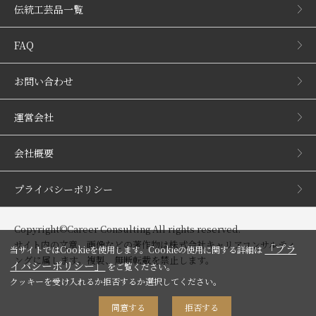
伝統工芸品一覧
FAQ
お問い合わせ
運営会社
会社概要
プライバシーポリシー
Copyright©Career Consulting All rights reserved.
サイト内の文章、画像などの著作物は株式会社キャリアコンサルティ
「プラ
当サイトではCookieを使用します。Cookieの使用に関する詳細は
ングに属します。複製、無断転載を禁止します。
イバシーポリシー」
をご覧ください。
クッキーを受け入れるか拒否するか選択してください。
同意する
拒否する