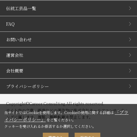
伝統工芸品一覧
FAQ
お問い合わせ
運営会社
会社概要
プライバシーポリシー
Copyright©Career Consulting All rights reserved.
サイト内の文章、画像などの著作物は株式会社キャリアコンサルティ
「プラ
当サイトではCookieを使用します。Cookieの使用に関する詳細は
ングに属します。複製、無断転載を禁止します。
イバシーポリシー」
をご覧ください。
クッキーを受け入れるか拒否するか選択してください。