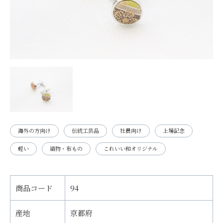
海外の方向け
伝統工芸品
社員向け
上場記念
軽い
織物・布もの
これいい和オリジナル
商品コード
94
産地
京都府