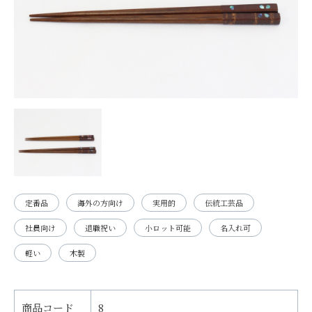
定番品
海外の方向け
実用的
伝統工芸品
社員向け
退職祝い
小ロット可能
名入れ可
軽い
木製
商品コード
8