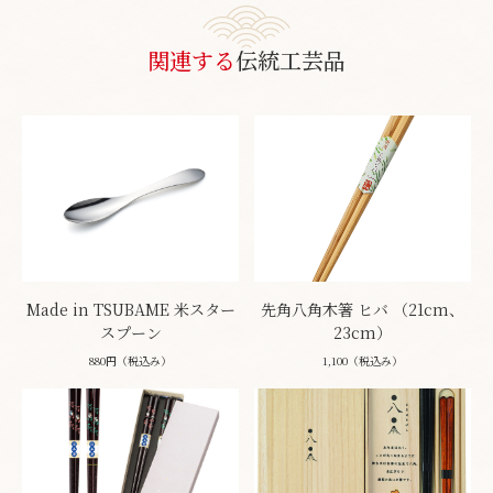
関連する
伝統工芸品
Made in TSUBAME 米スター
先角八角木箸 ヒバ （21cm、
スプーン
23cm）
880円（税込み）
1,100（税込み）