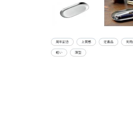
周年記念
上質感
定番品
実用
軽い
薄型