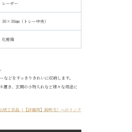
レーザー
30×30㎜（トレー中央）
化粧箱
。
ーなどをすっきりきれいに収納します。
ネ置き、玄関の小物入れなど様々な用途に
伝統工芸品（【詳細用】説明文）へのリンク