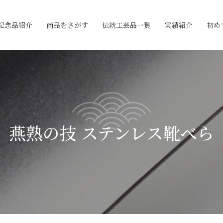
記念品紹介
商品をさがす
伝統工芸品一覧
実績紹介
初め
燕熟の技 ステンレス靴べら