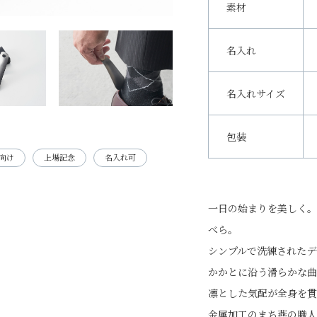
素材
名入れ
名入れサイズ
包装
向け
上場記念
名入れ可
一日の始まりを美しく。
べら。
シンプルで洗練されたデ
かかとに沿う滑らかな
凛とした気配が全身を貫
金属加工のまち燕の職人