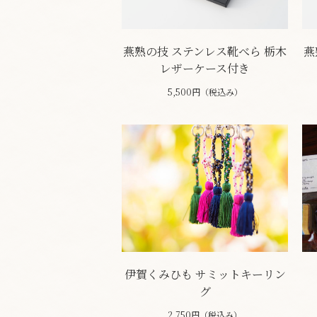
燕熟の技 ステンレス靴べら 栃木
燕
レザーケース付き
5,500円（税込み）
伊賀くみひも サミットキーリン
グ
2,750円（税込み）