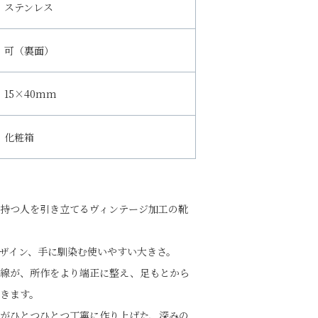
ステンレス
可（裏面）
15×40mm
化粧箱
持つ人を引き立てるヴィンテージ加工の靴
ザイン、手に馴染む使いやすい大きさ。
曲線が、所作をより端正に整え、足もとから
きます。
がひとつひとつ丁寧に作り上げた、深みの