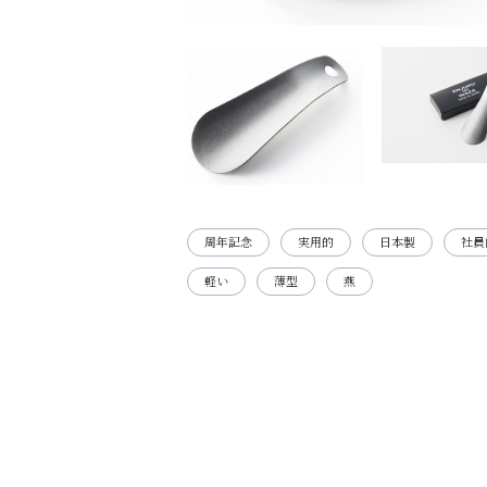
周年記念
実用的
日本製
社員
軽い
薄型
燕