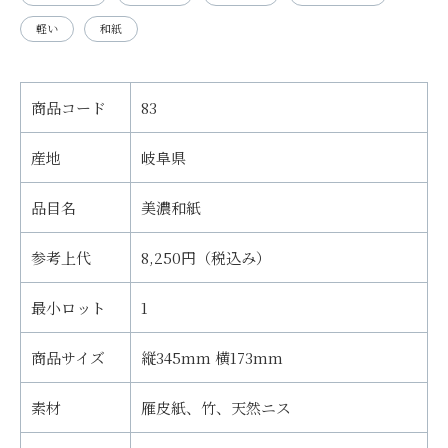
軽い
和紙
商品コード
83
産地
岐阜県
品目名
美濃和紙
参考上代
8,250円（税込み）
最小ロット
1
商品サイズ
縦345mm 横173mm
素材
雁皮紙、竹、天然ニス