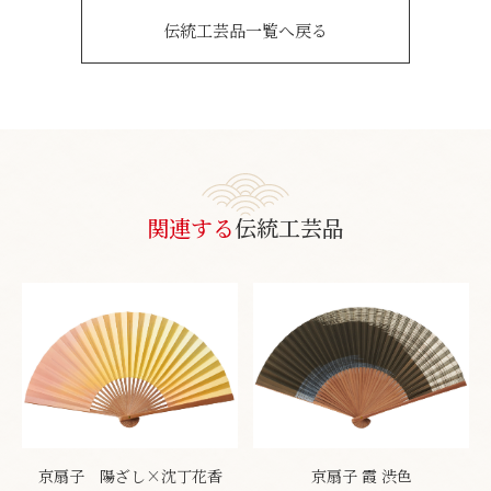
伝統工芸品一覧へ戻る
関連する
伝統工芸品
京扇子 陽ざし×沈丁花香
京扇子 霞 渋色