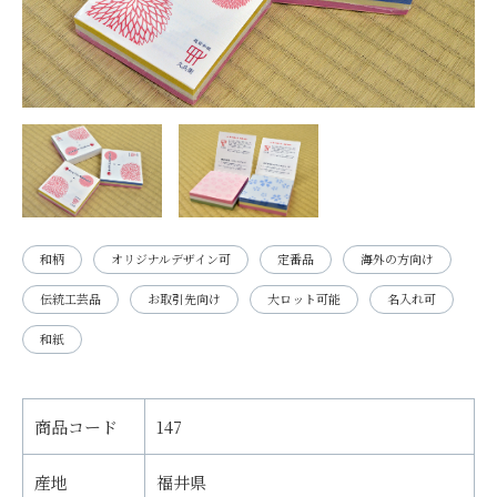
和柄
オリジナルデザイン可
定番品
海外の方向け
伝統工芸品
お取引先向け
大ロット可能
名入れ可
和紙
商品コード
147
産地
福井県