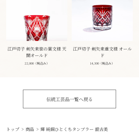
江戸切子 剣矢来笹の葉文様 天
江戸切子 剣矢来重文様 オール
開オールド
ド
22,000（税込み）
14,300（税込み）
伝統工芸品一覧へ戻る
トップ
商品
輝 純銅ひとくちタンブラー 銀古美