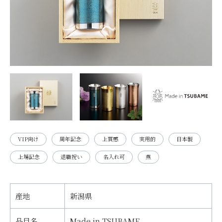
VIP向け
周年記念
上質感
実用的
日本製
上場記念
退職祝い
名入れ可
燕
産地
新潟県
品目名
Made in TSUBAME