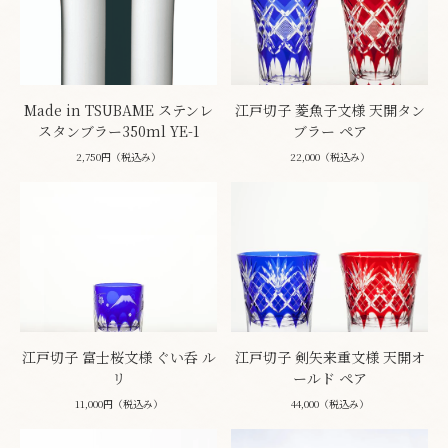
Made in TSUBAME ステンレ
江戸切子 菱魚子文様 天開タン
スタンブラー350ml YE-1
ブラー ペア
2,750円（税込み）
22,000（税込み）
江戸切子 富士桜文様 ぐい呑 ル
江戸切子 剣矢来重文様 天開オ
リ
ールド ペア
11,000円（税込み）
44,000（税込み）