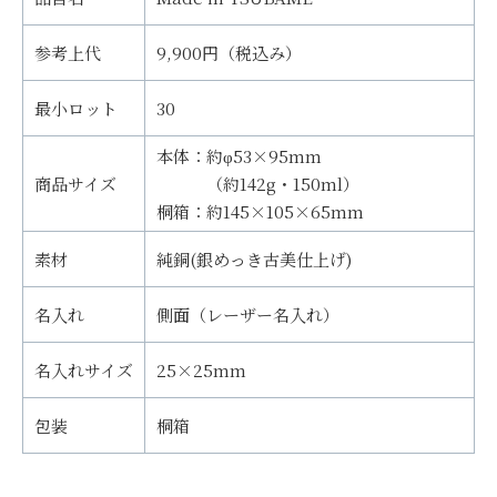
参考上代
9,900円（税込み）
最小ロット
30
本体：約φ53×95mm
商品サイズ
（約142g・150ml）
桐箱：約145×105×65mm
素材
純銅(銀めっき古美仕上げ)
名入れ
側面（レーザー名入れ）
名入れサイズ
25×25mm
包装
桐箱