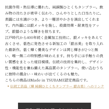
抗菌作用・熱伝導に優れた、純銅製ひとくちタンブラー。飲
み物の冷たさが素早く伝わり、ひんやりとした口当たりに。
表面には水滴がつき、より一層涼やかさを演出してくれま
す。内外面には銀メッキを施し、殺菌効果・耐食性をアッ
プ。銀器のような輝きを放ちます。
江戸時代から400年続く金属加工技術に、銀メッキをあえて
古くさせ、碧色に発色させる新加工の「銀古美」を取り入れ
た最新作。碧く輝く優美なデザインは同じ輝きが2つと無
い、唯一無二の特別感が味わえます。持ち手には手触りの良
い質感をまとった槌目模様。伝統の技術を集約し、デザイン
性・機能性を兼ね備えた高品質のタンブラー。使い込むうち
に独特の風合い・味わいが出てくるのも魅力。
こちらの商品はMade in TSUBAME認定商品です。
伝統工芸品（輝 純銅ひとくちタンブラー 銀古美）へのリンク