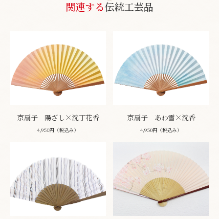
関連する
伝統工芸品
京扇子 陽ざし×沈丁花香
京扇子 あわ雪×沈香
4,950円（税込み）
4,950円（税込み）