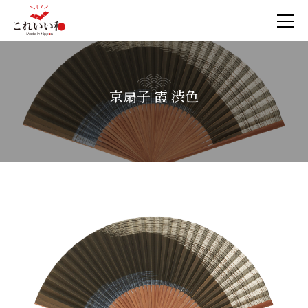
京扇子 霞 渋色