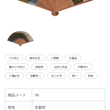
VIP向け
周年記念
上質感
定番品
海外の方向け
縁起物
伝統工芸品
社員向け
上場記念
退職祝い
名入れ可
軽い
和紙
商品コード
98
産地
京都府