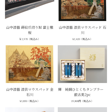
山中漆器 蒔絵爪切りM 富士雅
山中漆器 漆芸マウスパッド 石
桜
川
￥2,970（税込み）
¥2,420（税込み）
山中漆器 漆芸マウスパッド 金
輝 純銅ひとくちタンブラー
石川
銀古美2pc
¥3,850（税込み）
19,800円（税込み）