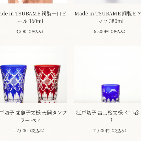
ade in TSUBAME 銅製一口ビ
Made in TSUBAME 銅製ビ
ール 160ml
ップ 380ml
3,300（税込み）
5,500円（税込み）
戸切子 菱魚子文様 天開タンブ
江戸切子 富士桜文様 ぐい呑 
ラー ペア
リ
22,000（税込み）
11,000円（税込み）