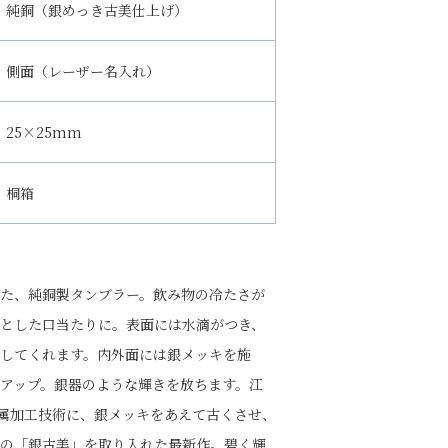
純銅（銀めっき古美仕上げ）
側面（レーザー名入れ）
25×25mm
桐箱
た、純銅製タンブラー。飲み物の冷たさが
とした口当たりに。表面には水滴がつき、
してくれます。内外面には銀メッキを施
アップ。銀器のような輝きを放ちます。江
金属加工技術に、銀メッキをあえて古くさせ、
の「銀古美」を取り入れた最新作。碧く輝