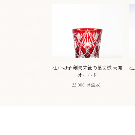
江戸切子 剣矢来笹の葉文様 天開
江
オールド
22,000（税込み）