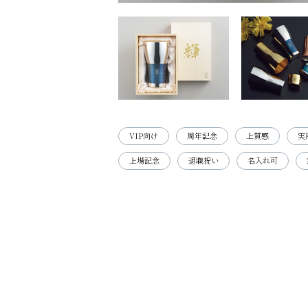
VIP向け
周年記念
上質感
実
上場記念
退職祝い
名入れ可