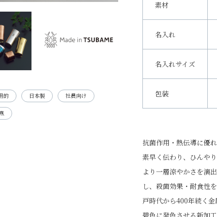
素材
名入れ
名入れサイズ
包装
用的
日本製
社員向け
燕
抗菌作用・熱伝導に優れ
素早く伝わり、ひんやり
より一層涼やかさを演出
し、殺菌効果・耐食性を
戸時代から400年続く
碧色に発色させる新加工