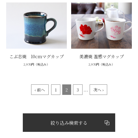
こぶ志焼 10cmマグカップ
美濃焼 温感マグカップ
2,970円（税込み）
2,970円（税込み）
...
‹ 前へ
1
2
3
次へ ›
絞り込み検索する