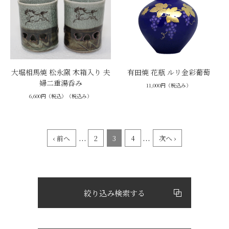
大堀相馬焼 松永窯 木箱入り 夫
有田焼 花瓶 ルリ金彩葡萄
婦二重湯呑み
11,000円（税込み）
6,600円（税込）（税込み）
...
...
‹ 前へ
2
3
4
次へ ›
絞り込み検索する