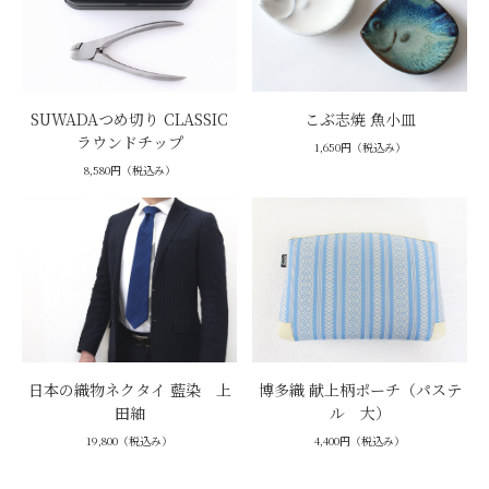
SUWADAつめ切り CLASSIC
こぶ志焼 魚小皿
ラウンドチップ
1,650円（税込み）
8,580円（税込み）
日本の織物ネクタイ 藍染 上
博多織 献上柄ポーチ（パステ
田紬
ル 大）
19,800（税込み）
4,400円（税込み）