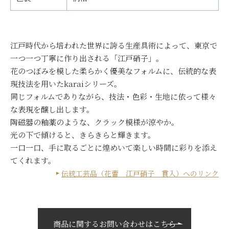
江戸時代から培われた世界に誇る生産具術によって、東京で
一つ一つ丁寧に作り出される「江戸硝子」。
花のつぼみを模した柔らかく優美なフォルムに、伝統的な表
現技法を用いたkaraiシリーズ。
同じフォルムでありながら、技法・色彩・生地に依って様々
な表現を醸し出します。
陶磁器の釉薬のような、クラック模様が涼やか。
光の下で傾けると、きらきらと輝きます。
一口一口、手に取るごとに煌めいて楽しい時間に彩りを添え
てくれます。
伝統工芸品（花蕾 江戸硝子 貫入）へのリンク
商品に関するお問い合わせはこちら