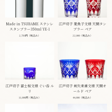
Made in TSUBAME ステンレ
江戸切子 菱魚子文様 天開タン
スタンブラー350ml YE-1
ブラー ペア
2,750円（税込み）
22,000（税込み）
江戸切子 富士桜文様 ぐい呑 ル
江戸切子 剣矢来重文様 天開オ
リ
ールド ペア
11,000円（税込み）
44,000（税込み）