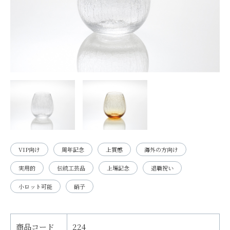
VIP向け
周年記念
上質感
海外の方向け
実用的
伝統工芸品
上場記念
退職祝い
小ロット可能
硝子
商品コード
224