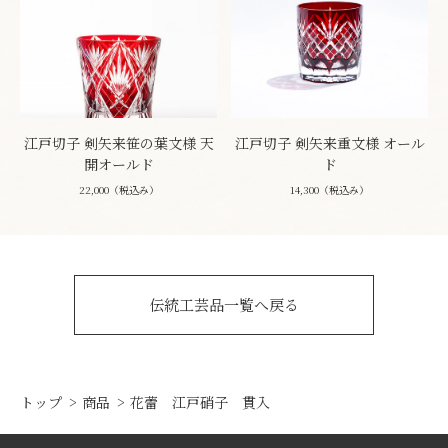
江戸切子 剣矢来笹の葉文様 天
江戸切子 剣矢来重文様 オール
開オールド
ド
22,000（税込み）
14,300（税込み）
伝統工芸品一覧へ戻る
トップ
商品
花蕾 江戸硝子 貫入