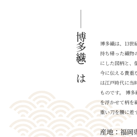
博多織とは
博多織は、13
持ち帰った織物
にした図柄と、
今に伝える貴重
は江戸時代に当
ものです。 博
を浮かせて柄を
重い刀を腰に差
産地：福岡