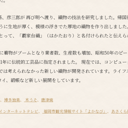
た。
孫、彦三郎が 再び明へ渡り、織物の技法を研究しました。帰国
うに生地が厚く、模様の浮きでた厚地の織物を作り出しました
とって、「覇家台織」（はかたおり）と名付けられたと伝えら
に着物がブームとなり業者数、生産数も増加、昭和50年のピーク
51年に伝統的工芸品に指定されました。 現在では、コンピュ
では考えられなかった新しい織物が開発されています。ライフ
ネクタイ、緞帳など新しい展開をしています。
、
博多独楽
、
木うそ
、
唐津焼
インターネットテレビ
、
福岡市観光情報サイト「よかなび」
、
あさくら