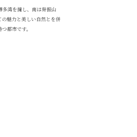
博多湾を擁し、南は脊振山
ての魅力と美しい自然とを併
持つ都市です。