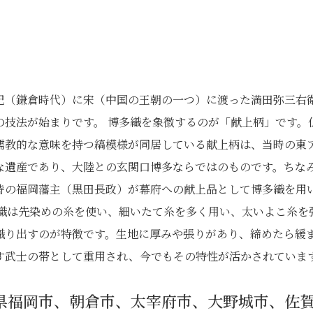
世紀（鎌倉時代）に宋（中国の王朝の一つ）に渡った満田弥三右
の技法が始まりです。 博多織を象徴するのが「献上柄」です。
儒教的な意味を持つ縞模様が同居している献上柄は、当時の東
な遺産であり、大陸との玄関口博多ならではのものです。ちな
時の福岡藩主（黒田長政）が幕府への献上品として博多織を用
多織は先染めの糸を使い、細いたて糸を多く用い、太いよこ糸を
織り出すのが特徴です。生地に厚みや張りがあり、締めたら緩
す武士の帯として重用され、今でもその特性が活かされていま
県福岡市、朝倉市、太宰府市、大野城市、佐