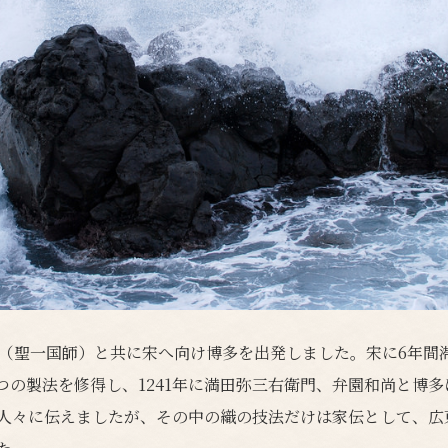
尚（聖一国師）と共に宋へ向け博多を出発しました。宋に6年間
つの製法を修得し、1241年に満田弥三右衛門、弁園和尚と博
人々に伝えましたが、その中の織の技法だけは家伝として、広