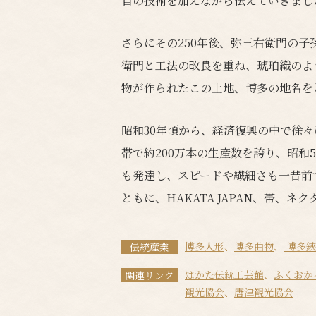
自の技術を加えながら伝えていきまし
さらにその250年後、弥三右衛門の子
衛門と工法の改良を重ね、琥珀織のよ
物が作られたこの土地、博多の地名を
昭和30年頃から、経済復興の中で徐々
帯で約200万本の生産数を誇り、昭和
も発達し、スピードや繊細さも一昔前
ともに、HAKATA JAPAN、帯、
博多人形
、
博多曲物
、
博多鋏
伝統産業
はかた伝統工芸館
、
ふくおか
関連リンク
観光協会
、
唐津観光協会