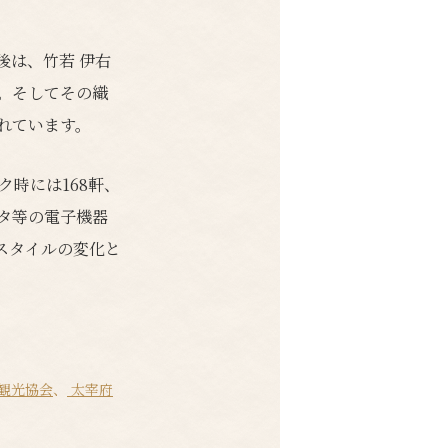
後は、竹若 伊右
。そしてその織
れています。
時には168軒、
ータ等の電子機器
スタイルの変化と
観光協会
、
太宰府