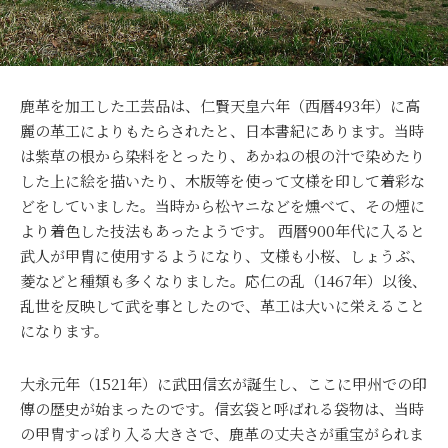
鹿革を加工した工芸品は、仁賢天皇六年（西暦493年）に高
麗の革工によりもたらされたと、日本書紀にあります。当時
は紫草の根から染料をとったり、あかねの根の汁で染めたり
した上に絵を描いたり、木版等を使って文様を印して着彩な
どをしていました。当時から松ヤニなどを燻べて、その煙に
より着色した技法もあったようです。 西暦900年代に入ると
武人が甲胄に使用するようになり、文様も小桜、しょうぶ、
菱などと種類も多くなりました。応仁の乱（1467年）以後、
乱世を反映して武を事としたので、革工は大いに栄えること
になります。
大永元年（1521年）に武田信玄が誕生し、ここに甲州での印
傳の歴史が始まったのです。信玄袋と呼ばれる袋物は、当時
の甲冑すっぽり入る大きさで、鹿革の丈夫さが重宝がられま