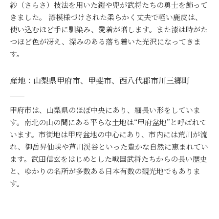
紗（さらさ）技法を用いた鎧や兜が武将たちの勇士を飾って
きました。 漆模様づけされた柔らかく丈夫で軽い鹿皮は、
使い込むほど手に馴染み、愛着が増します。また漆は時がた
つほど色が冴え、深みのある落ち着いた光沢になってきま
す。
産地：山梨県甲府市、甲斐市、西八代郡市川三郷町
甲府市は、山梨県のほぼ中央にあり、細長い形をしていま
す。南北の山の間にある平らな土地は“甲府盆地”と呼ばれて
います。市街地は甲府盆地の中心にあり、市内には荒川が流
れ、御岳昇仙峡や芦川渓谷といった豊かな自然に恵まれてい
ます。武田信玄をはじめとした戦国武将たちからの長い歴史
と、ゆかりの名所が多数ある日本有数の観光地でもありま
す。