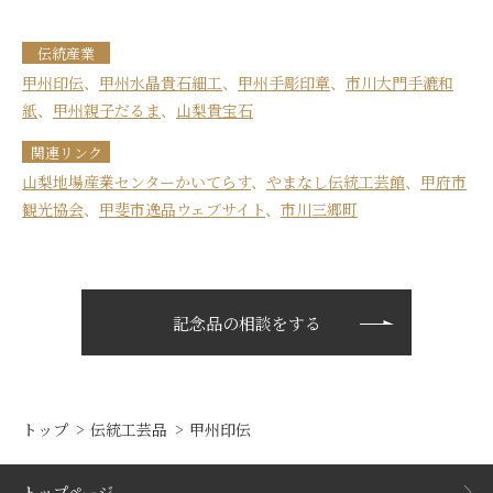
伝統産業
甲州印伝
、
甲州水晶貴石細工
、
甲州手彫印章
、
市川大門手漉和
紙
、
甲州親子だるま
、
山梨貴宝石
関連リンク
山梨地場産業センターかいてらす
、
やまなし伝統工芸館
、
甲府市
観光協会
、
甲斐市逸品ウェブサイト
、
市川三郷町
記念品の相談をする
トップ
伝統工芸品
甲州印伝
トップページ