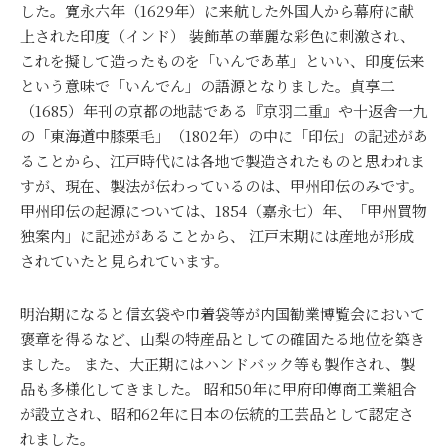
した。寛永六年（1629年）に来航した外国人から幕府に献
上された印度（インド） 装飾革の華麗な彩色に刺激され、
これを擬して造ったものを「いんであ革」といい、印度伝来
という意味で「いんでん」の語源となりました。貞享二
（1685）年刊の京都の地誌である『京羽二重』や十返舎一九
の「東海道中膝栗毛」（1802年）の中に「印伝」の記述があ
ることから、江戸時代には各地で製造されたものと思われま
すが、現在、製法が伝わっているのは、甲州印伝のみです。
甲州印伝の起源については、1854（嘉永七）年、「甲州買物
独案内」に記述があることから、 江戸末期には産地が形成
されていたと見られています。
明治期になると信玄袋や巾着袋等が内国勧業博覧会において
褒章を得るなど、山梨の特産品としての確固たる地位を築き
ました。 また、大正期にはハンドバック等も製作され、製
品も多様化してきました。 昭和50年に甲府印傳商工業組合
が設立され、昭和62年に日本の伝統的工芸品として認定さ
れました。