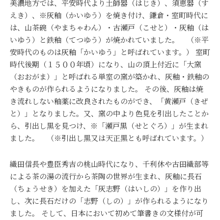
美濃地方では、平安時代より土師器（はじき）、須恵器（す
えき）、※灰釉（かいゆう）を焼き付け、鎌倉・室町時代に
は、山茶碗（やまちゃわん）・古瀬戸（こせと）・灰釉（は
いゆう）と鉄釉（てつゆう）が焼かれていました。 （※平
安時代のものは灰釉「かいゆう」と呼ばれています。） 室町
時代後期（１５００年頃）になり、山の頂上付近に「大窯
（おおがま）」と呼ばれる単室の窯が築かれ、灰釉・鉄釉の
やきものが作られるようになりました。 その後、灰釉は焼
き流れしない釉薬に改良されたものができ、「黄瀬戸（きぜ
と）」となりました。又、窯の中より色見を引出したことか
ら、引出し黒を見つけ、※「瀬戸黒（せとぐろ）」が生まれ
ました。 （※引出し黒又は天正黒とも呼ばれています。）
織田信長や豊臣秀吉の桃山時代になり、千利休や古田織部等
による茶の湯の流行から茶陶の世界が生まれ、灰釉に長石
（ちょうせき）を加えた「灰志野（はいしの）」を作り出
し、次に長石だけの「志野（しの）」が作られるようになり
ました。 そして、日本において初めて筆書きの文様付が可