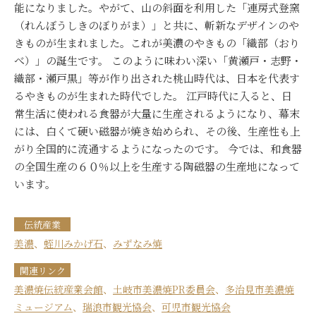
能になりました。やがて、山の斜面を利用した「連房式登窯
（れんぼうしきのぼりがま）」と共に、斬新なデザインのや
きものが生まれました。これが美濃のやきもの「織部（おり
べ）」の誕生です。 このように味わい深い「黄瀬戸・志野・
織部・瀬戸黒」等が作り出された桃山時代は、日本を代表す
るやきものが生まれた時代でした。 江戸時代に入ると、日
常生活に使われる食器が大量に生産されるようになり、幕末
には、白くて硬い磁器が焼き始められ、その後、生産性も上
がり全国的に流通するようになったのです。 今では、和食器
の全国生産の６０％以上を生産する陶磁器の生産地になって
います。
伝統産業
美濃
、
蛭川みかげ石
、
みずなみ焼
関連リンク
美濃焼伝統産業会館
、
土岐市美濃焼PR委員会
、
多治見市美濃焼
ミュージアム
、
瑞浪市観光協会
、
可児市観光協会