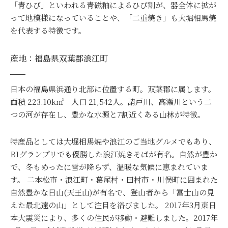
「青ひび」といわれる青磁釉によるひび割が、器全体に拡が
って地模様になっていることや、「二重焼き」も大堀相馬焼
を代表する特徴です。
産地：福島県双葉郡浪江町
日本の福島県浜通り北部に位置する町。双葉郡に属します。
面積 223.10k㎡ 人口 21,542人。請戸川、高瀬川という二
つの河が存在し、豊かな水源と7割近くある山林が特徴。
特産品としては大堀相馬焼や浪江のご当地グルメでもあり、
B1グランプリでも優勝した浪江焼きそばが有名。自然が豊か
で、冬もめったに雪が降らず、温暖な気候に恵まれていま
す。 二本松市・浪江町・葛尾村・田村市・川俣町に囲まれた
自然豊かな日山(天王山)が有名で、登山者から「富士山の見
えた最北遠の山」として注目を浴びました。 2017年3月東日
本大震災により、多くの住民が移動・避難しました。2017年