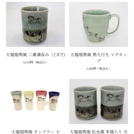
大堀相馬焼 二重湯呑み（2.8寸)
大堀相馬焼 馬九行九 マグカッ
プ
4,620円（税込み）
3,080円（税込み）
大堀相馬焼 タンブラー 小
大堀相馬焼 松永窯 木箱入り 夫