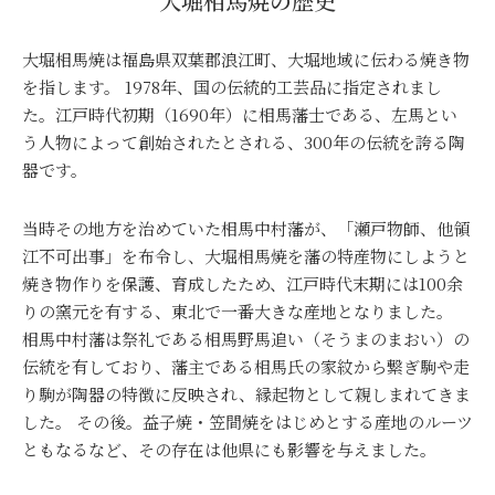
大堀相馬焼の歴史
大堀相馬焼は福島県双葉郡浪江町、大堀地域に伝わる焼き物
を指します。 1978年、国の伝統的工芸品に指定されまし
た。江戸時代初期（1690年）に相馬藩士である、左馬とい
う人物によって創始されたとされる、300年の伝統を誇る陶
器です。
当時その地方を治めていた相馬中村藩が、「瀬戸物師、他領
江不可出事」を布令し、大堀相馬焼を藩の特産物にしようと
焼き物作りを保護、育成したため、江戸時代末期には100余
りの窯元を有する、東北で一番大きな産地となりました。
相馬中村藩は祭礼である相馬野馬追い（そうまのまおい）の
伝統を有しており、藩主である相馬氏の家紋から繋ぎ駒や走
り駒が陶器の特徴に反映され、縁起物として親しまれてきま
した。 その後。益子焼・笠間焼をはじめとする産地のルーツ
ともなるなど、その存在は他県にも影響を与えました。