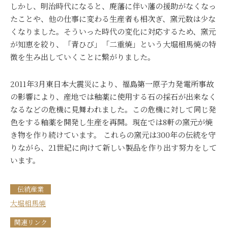
しかし、明治時代になると、廃藩に伴い藩の援助がなくなっ
たことや、他の仕事に変わる生産者も相次ぎ、窯元数は少な
くなりました。そういった時代の変化に対応するため、窯元
が知恵を絞り、「青ひび」「二重焼」という大堀相馬焼の特
徴を生み出していくことに繋がりました。
2011年3月東日本大震災により、福島第一原子力発電所事故
の影響により、産地では釉薬に使用する石の採石が出来なく
なるなどの危機に見舞われました。この危機に対して同じ発
色をする釉薬を開発し生産を再開。現在では8軒の窯元が焼
き物を作り続けています。 これらの窯元は300年の伝統を守
りながら、21世紀に向けて新しい製品を作り出す努力をして
います。
伝統産業
大堀相馬焼
関連リンク