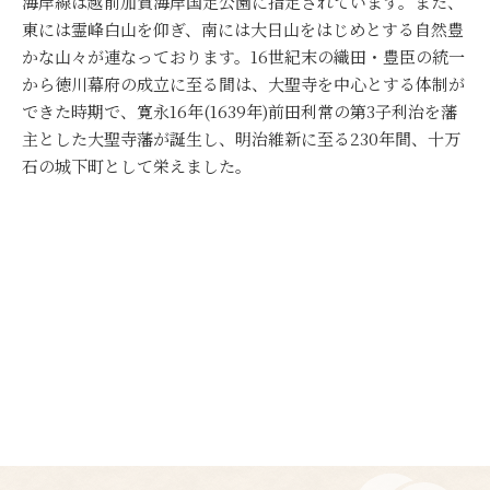
海岸線は越前加賀海岸国定公園に指定されています。また、
東には霊峰白山を仰ぎ、南には大日山をはじめとする自然豊
かな山々が連なっております。16世紀末の織田・豊臣の統一
から徳川幕府の成立に至る間は、大聖寺を中心とする体制が
できた時期で、寛永16年(1639年)前田利常の第3子利治を藩
主とした大聖寺藩が誕生し、明治維新に至る230年間、十万
石の城下町として栄えました。