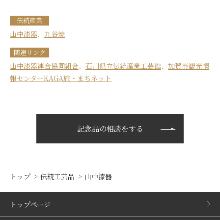
伝統産業
山中漆器
、
九谷焼
関連リンク
山中漆器連合協同組合
、
石川県立伝統産業工芸館
、
加賀市観光情
報センターKAGA旅・まちネット
記念品の相談をする
トップ
伝統工芸品
山中漆器
トップページ