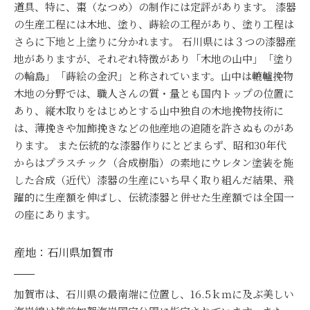
道具、特に、棗（なつめ）の制作には定評があります。 漆器
の生産工程には木地、塗り、蒔絵の工程があり、塗り工程は
さらに下地と上塗りに分かれます。 石川県には３つの漆器産
地がありますが、それぞれ特徴があり「木地の山中」「塗り
の輪島」「蒔絵の金沢」と称されています。山中は轆轤挽物
木地の分野では、職人さんの質・量とも国内トップの位置に
あり、縦木取りをはじめとする山中独自の木地挽物技術に
は、薄挽きや加飾挽きなどの他産地の追随を許さぬものがあ
ります。 また伝統的な漆器作りにとどまらず、昭和30年代
からはプラスチック（合成樹脂）の素地にウレタン塗装を施
した合成（近代）漆器の生産にいち早く取り組んだ結果、飛
躍的に生産額を伸ばし、伝統漆器と併せた生産額では全国一
の座にあります。
産地：石川県加賀市
加賀市は、石川県の最南端に位置し、16.5ｋｍに及ぶ美しい