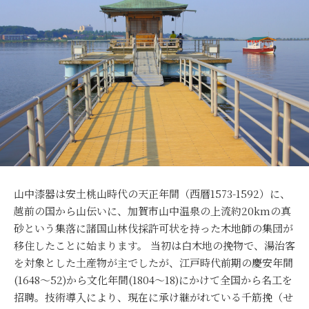
山中漆器は安土桃山時代の天正年間（西暦1573-1592）に、
越前の国から山伝いに、加賀市山中温泉の上流約20kmの真
砂という集落に諸国山林伐採許可状を持った木地師の集団が
移住したことに始まります。 当初は白木地の挽物で、湯治客
を対象とした土産物が主でしたが、江戸時代前期の慶安年間
(1648～52)から文化年間(1804～18)にかけて全国から名工を
招聘。技術導入により、現在に承け継がれている千筋挽（せ