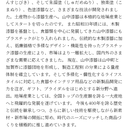
んすじびき）、そして朱溜塗（しゅだめぬり）、独楽塗（こ
まぬり）、色塗漆器など、さまざまな技法が開発されまし
た。土産物から漆器生産へ。山中漆器は本格的な地場産業と
してスタートを切ったのです。 また昭和33年頃には、木製
漆器を基盤とし、食器類を中心に発展してきた山中漆器にも
プラスチックがとり入れられました。伝統的な木製漆器に加
え、低廉価格で多様なデザイン・機能性を持ったプラスチッ
ク漆器の生産により、市場はより一層拡大し、国内外のさま
ざまな需要に応えてきました。 現在、山中漆器は山中町と
加賀市に漆器団地を形成し、製造工程別 の分業による量産
体制を確立しています。そして多様化・個性化するライフス
タイルに対応した食器やインテリア用品などの新製品開発に
力を注ぎ、ギフト、ブライダルをはじめとする新分野へ進
出。地場産業としては、全国トップの生産額を誇る一大産地
へと飛躍的な発展を遂げています。 今後も400年を誇る歴史
と伝統を継承しつつ、さらに新しい技術を駆使しながら新素
材・新市場の開拓に努め、時代のニーズにマッチした商品づ
くりを積極的に推し進めていきます。