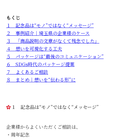
もくじ
１ 記念品は“モノ”ではなく“メッセージ”
２ 事例紹介｜埼玉県の企業様のケース
３ 「商品説明の文章がなくて残念でした」
４ 想いを可視化する工夫
５ パッケージは“最後のコミュニケーション”
６ SDGs時代のパッケージ提案
７ よくあるご相談
８ まとめ｜想いを“伝わる形”に
１ 記念品は“モノ”ではなく“メッセージ”
企業様からよくいただくご相談は、
・周年記念