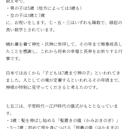
数え年で、
・男の子は5歳（地方によっては3歳も）
・女の子は3歳と7歳
に、お祝いをします。七・五・三はいずれも陽数で、縁起の
良い数字とされています。
晴れ着を着て神社・氏神に参拝して、その年まで無事成長し
たことを感謝し、これから将来の幸福と長寿をお祈りする行
事です。
日本では古くから「子どもは7歳まで神の子」といわれてき
ました。人としての魂が定着するといわれるその年頃まで、
神様が特別に見守ってくださると考えたのです。
七五三は、平安時代～江戸時代の儀式がもととなっていま
す。
・3歳：髪を伸ばし始める「髪置きの儀（かみおきのぎ）」
・5～7歳：初めて袴を身につける「袴着の儀（はかまぎの