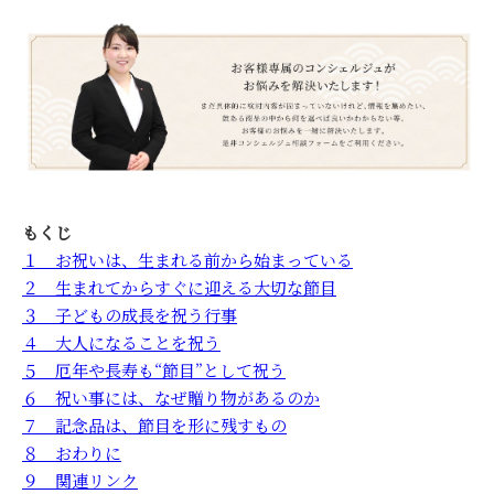
もくじ
１ お祝いは、生まれる前から始まっている
２ 生まれてからすぐに迎える大切な節目
３ 子どもの成長を祝う行事
４ 大人になることを祝う
５ 厄年や長寿も“節目”として祝う
６ 祝い事には、なぜ贈り物があるのか
７ 記念品は、節目を形に残すもの
８ おわりに
９ 関連リンク