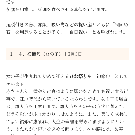
です。
祝膳を用意し、料理を食べさせる真似を行います。
尾頭付きの魚、赤飯、吸い物などの祝い膳とともに「歯固め
石」を用意することが多く、「百日祝い」とも呼ばれます。
１－４．初節句（女の子）｜3月3日
女の子が生まれて初めて迎える
ひな祭り
を「初節句」として
祝います。
赤ちゃんが、健やかに育つように願いをこめてお祝いする行
事で、江戸時代から続いているならわしです。女の子の場合
は、雛人形を用意します。雛人形をその子の形代と考えて、
どうぞ災いがふりかかりませんように、また、美しく成長し
てよい結婚に恵まれ、人生の幸福を得られますようにとい
う、あたたかい思いを込めて飾ります。祝い膳には、お寿司