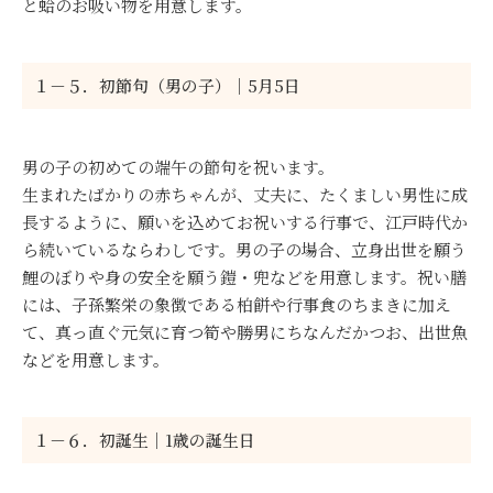
と蛤のお吸い物を用意します。
１－５．初節句（男の子）｜5月5日
男の子の初めての端午の節句を祝います。
生まれたばかりの赤ちゃんが、丈夫に、たくましい男性に成
長するように、願いを込めてお祝いする行事で、江戸時代か
ら続いているならわしです。男の子の場合、立身出世を願う
鯉のぼりや身の安全を願う鎧・兜などを用意します。祝い膳
には、子孫繁栄の象徴である柏餅や行事食のちまきに加え
て、真っ直ぐ元気に育つ筍や勝男にちなんだかつお、出世魚
などを用意します。
１－６．初誕生｜1歳の誕生日