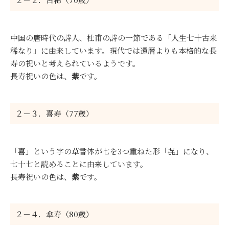
中国の唐時代の詩人、杜甫の詩の一節である「人生七十古来
稀なり」に由来しています。現代では還暦よりも本格的な長
寿の祝いと考えられているようです。
長寿祝いの色は、
紫
です。
２－３．喜寿（77歳）
「喜」という字の草書体が七を3つ重ねた形「㐂」になり、
七十七と読めることに由来しています。
長寿祝いの色は、
紫
です。
２－４．傘寿（80歳）