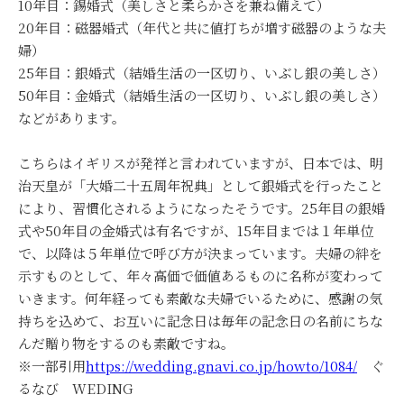
10年目：錫婚式（美しさと柔らかさを兼ね備えて）
20年目：磁器婚式（年代と共に値打ちが増す磁器のような夫
婦）
25年目：銀婚式（結婚生活の一区切り、いぶし銀の美しさ）
50年目：金婚式（結婚生活の一区切り、いぶし銀の美しさ）
などがあります。
こちらはイギリスが発祥と言われていますが、日本では、明
治天皇が「大婚二十五周年祝典」として銀婚式を行ったこと
により、習慣化されるようになったそうです。25年目の銀婚
式や50年目の金婚式は有名ですが、15年目までは１年単位
で、以降は５年単位で呼び方が決まっています。夫婦の絆を
示すものとして、年々高価で価値あるものに名称が変わって
いきます。何年経っても素敵な夫婦でいるために、感謝の気
持ちを込めて、お互いに記念日は毎年の記念日の名前にちな
んだ贈り物をするのも素敵ですね。
※一部引用
https://wedding.gnavi.co.jp/howto/1084/
ぐ
るなび WEDING