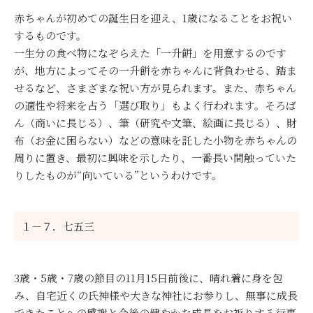
赤ちゃんが初めての誕生日を迎え、1歳になることをお祝い
するものです。
一生分の食べ物になぞらえた「一升餅」を用意するのです
が、地方によってその一升餅を赤ちゃんに背負わせる、踏ま
せるなど、さまざまな祝い方が見られます。また、赤ちゃん
の適性や将来を占う「選び取り」もよく行われます。そろば
ん（商いに長じる）、筆（研究や文筆、絵画に長じる）、財
布（お金に困らない）などの意味を託した小物を赤ちゃんの
周りに置き、最初に興味を示したり、一番長い間触っていた
りしたものが“向いている”というわけです。
１－７．七五三
3歳・5歳・7歳の節目の11月15日前後に、晴れ着に身を包
み、自宅近くの氏神様や大きな神社にお参りし、無事に成長
できたことへの感謝と今後の健やかな成長をお祈りする行事