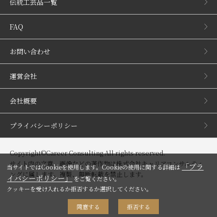
伝統工芸品一覧
FAQ
お問い合わせ
運営会社
会社概要
プライバシーポリシー
Copyright©Career Consulting All rights reserved.
サイト内の文章、画像などの著作物は株式会社キャリアコンサルティ
「プラ
当サイトではCookieを使用します。Cookieの使用に関する詳細は
ングに属します。複製、無断転載を禁止します。
イバシーポリシー」
をご覧ください。
クッキーを受け入れるか拒否するか選択してください。
同意する
拒否する