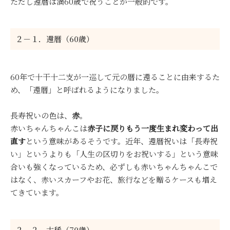
ただし還暦は満60歳で祝うことが一般的です。
２－１．還暦（60歳）
60年で十干十二支が一巡して元の暦に還ることに由来するた
め、「還暦」と呼ばれるようになりました。
長寿祝いの色は、
赤
。
赤いちゃんちゃんこは
赤子に戻りもう一度生まれ変わって出
直す
という意味があるそうです。近年、還暦祝いは「長寿祝
い」というよりも「人生の区切りをお祝いする」という意味
合いも強くなっているため、必ずしも赤いちゃんちゃんこで
はなく、赤いスカーフやお花、旅行などを贈るケースも増え
てきています。
２－２．古稀（70歳）