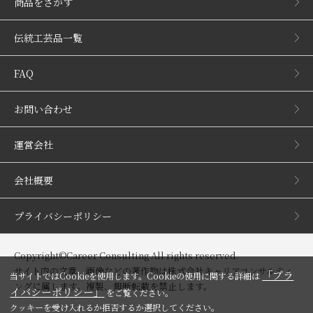
商品をさがす
伝統工芸品一覧
FAQ
お問い合わせ
運営会社
会社概要
プライバシーポリシー
Copyright©Career Consulting All rights reserved.
サイト内の文章、画像などの著作物は株式会社キャリアコンサルティ
「プラ
当サイトではCookieを使用します。Cookieの使用に関する詳細は
ングに属します。複製、無断転載を禁止します。
イバシーポリシー」
をご覧ください。
クッキーを受け入れるか拒否するか選択してください。