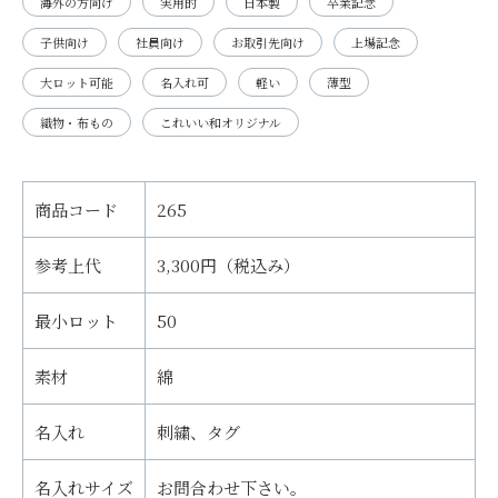
海外の方向け
実用的
日本製
卒業記念
子供向け
社員向け
お取引先向け
上場記念
大ロット可能
名入れ可
軽い
薄型
織物・布もの
これいい和オリジナル
商品コード
265
参考上代
3,300円（税込み）
最小ロット
50
素材
綿
名入れ
刺繍、タグ
名入れサイズ
お問合わせ下さい。