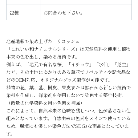
包装
お問合わせ下さい。
地産地彩で染め上げた サコッシュ
「これいい和ナチュラルシリーズ」は天然染料を使用し植物
本来の色を出し、染める技術です。
例えば、「地元で有名な桜」「イチョウ」「水仙」「芝生」
など、その土地にゆかりのある草花でノベルティや記念品な
どのOEM対応、オリジナルグッズ製作が可能です。
植物の花、葉、茎、樹皮、果皮または鉱石から新しい技術で
染料を作成し、媒染剤を使用しないで染色する堅牢技術。
（微量の化学染料を用い色素を補強）
これによって、自然本来の色味を残しつつ、色が落ちない仕
組みとなっています。自然由来の色素をメインで使っている
ため、環境にも優しい染色方法でSDGsな商品となっていま
す。