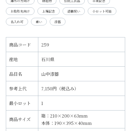
海外の方向け
縁起物
伝統工芸品
卒業記念
お取引先向け
上場記念
退職祝い
小ロット可能
名入れ可
重い
漆器
商品コード
259
産地
石川県
品目名
山中漆器
参考上代
7,150円（税込み）
最小ロット
1
箱：210×200×63mm
商品サイズ
本体：190×395×40mm