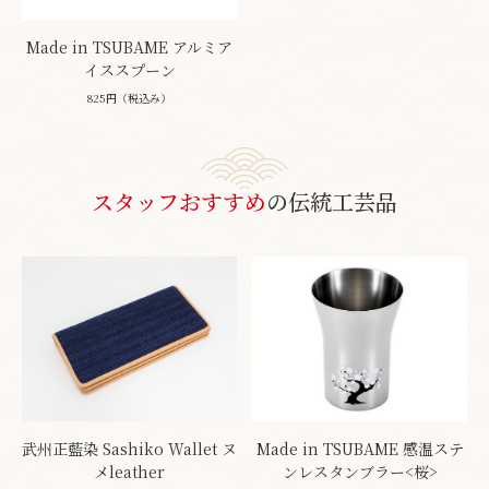
Made in TSUBAME アルミア
イススプーン
825円（税込み）
スタッフおすすめ
の伝統工芸品
武州正藍染 Sashiko Wallet ヌ
Made in TSUBAME 感温ステ
メleather
ンレスタンブラー<桜>