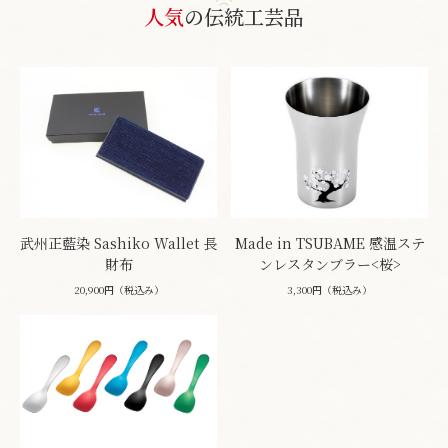
人気
の伝統工芸品
武州正藍染 Sashiko Wallet 長
Made in TSUBAME 感温ステ
財布
ンレスタンブラー<桜>
20,900円（税込み）
3,300円（税込み）