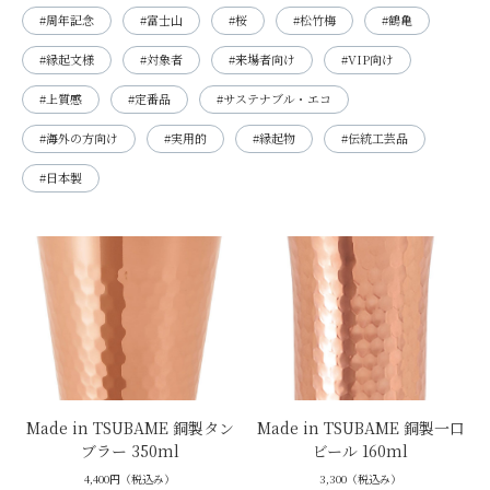
#周年記念
#富士山
#桜
#松竹梅
#鶴亀
#縁起文様
#対象者
#来場者向け
#VIP向け
#上質感
#定番品
#サステナブル・エコ
#海外の方向け
#実用的
#縁起物
#伝統工芸品
#日本製
Made in TSUBAME 銅製タン
Made in TSUBAME 銅製一口
ブラー 350ml
ビール 160ml
4,400円（税込み）
3,300（税込み）