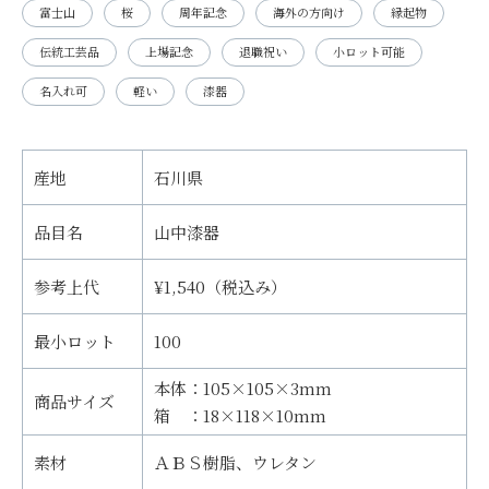
富士山
桜
周年記念
海外の方向け
縁起物
伝統工芸品
上場記念
退職祝い
小ロット可能
名入れ可
軽い
漆器
産地
石川県
品目名
山中漆器
参考上代
¥1,540（税込み）
最小ロット
100
本体：105×105×3mm
商品サイズ
箱 ：18×118×10mm
素材
ＡＢＳ樹脂、ウレタン