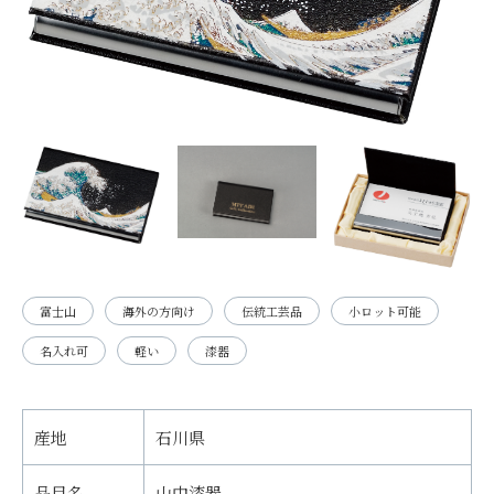
富士山
海外の方向け
伝統工芸品
小ロット可能
名入れ可
軽い
漆器
産地
石川県
品目名
山中漆器