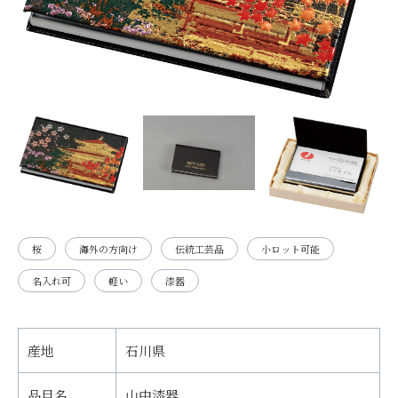
桜
海外の方向け
伝統工芸品
小ロット可能
名入れ可
軽い
漆器
産地
石川県
品目名
山中漆器