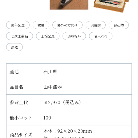
周年記念
鶴亀
海外の方向け
実用的
縁起物
伝統工芸品
上場記念
退職祝い
名入れ可
漆器
産地
石川県
品目名
山中漆器
参考上代
￥2,970（税込み）
最小ロット
100
本体：92×20×23mm
商品サイズ