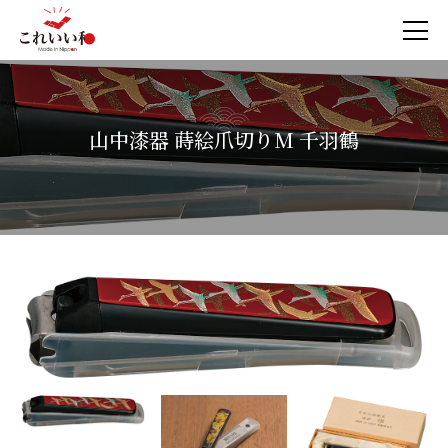
山中漆器 蒔絵爪切りM 千羽鶴