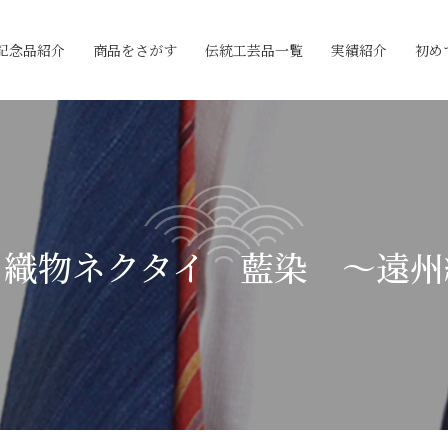
記念品紹介
商品をさがす
伝統工芸品一覧
実績紹介
初め
の織物ネクタイ 藍染 ～遠州