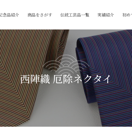
記念品紹介
商品をさがす
伝統工芸品一覧
実績紹介
初め
西陣織 厄除ネクタイ