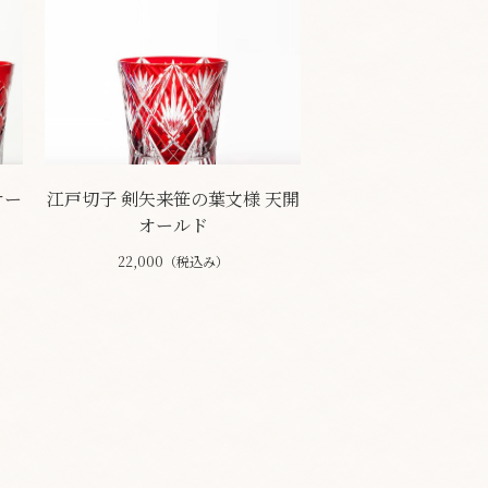
オー
江戸切子 剣矢来笹の葉文様 天開
オールド
22,000（税込み）