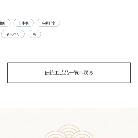
用的
日本製
卒業記念
名入れ可
燕
伝統工芸品一覧へ戻る