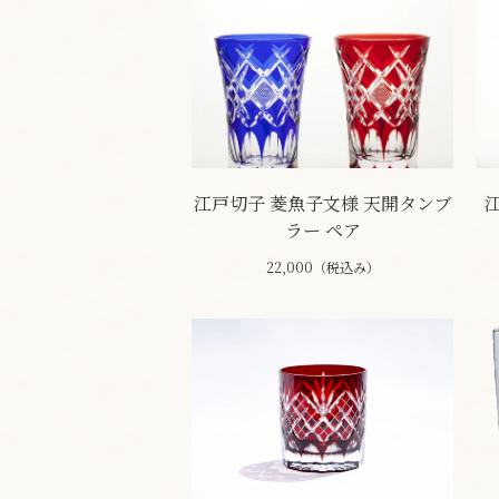
江戸切子 菱魚子文様 天開タンブ
ラー ペア
22,000（税込み）