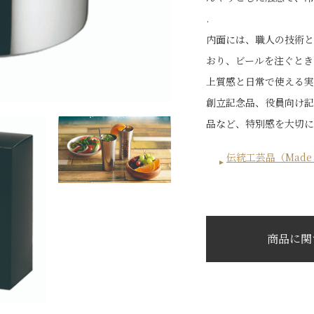
.
内面には、職人の技術と
おり、ビールを注ぐとき
上質感と日常で使える実
創立記念品、役員向け記
品など、特別感を大切に
伝統工芸品（Made 
商品に関