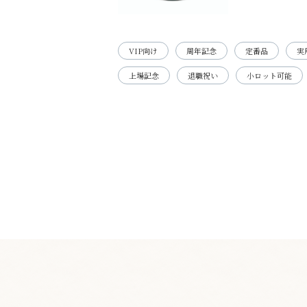
VIP向け
周年記念
定番品
実
上場記念
退職祝い
小ロット可能