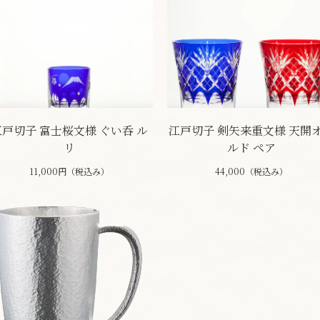
江戸切子 富士桜文様 ぐい呑 ル
江戸切子 剣矢来重文様 天開
リ
ルド ペア
11,000円（税込み）
44,000（税込み）