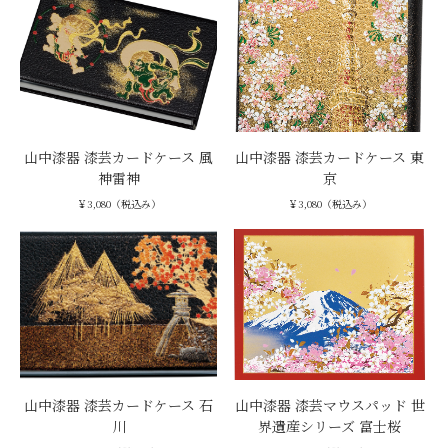
山中漆器 漆芸カードケース 風
山中漆器 漆芸カードケース 東
神雷神
京
￥3,080（税込み）
￥3,080（税込み）
山中漆器 漆芸カードケース 石
山中漆器 漆芸マウスパッド 世
川
界遺産シリーズ 富士桜