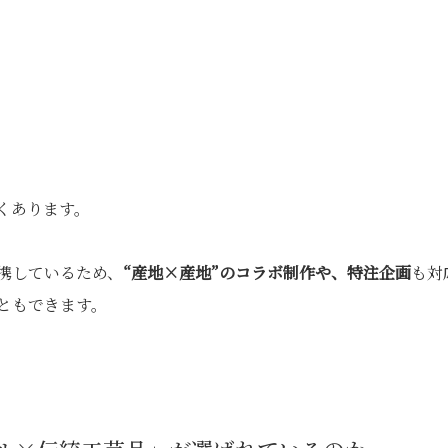
くあります。
携しているため、
“産地×産地”のコラボ制作や、特注企画
も対
ともできます。