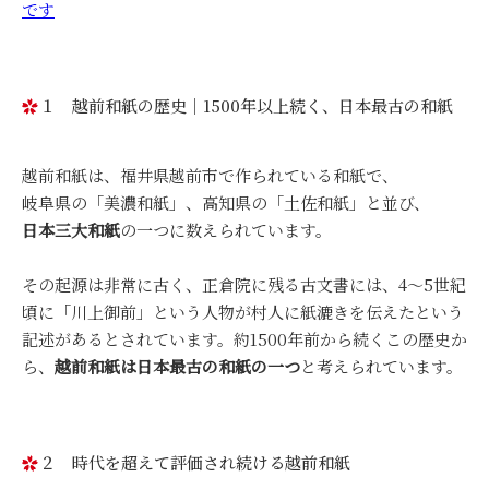
です
１ 越前和紙の歴史｜1500年以上続く、日本最古の和紙
越前和紙は、福井県越前市で作られている和紙で、
岐阜県の「美濃和紙」、高知県の「土佐和紙」と並び、
日本三大和紙
の一つに数えられています。
その起源は非常に古く、正倉院に残る古文書には、4〜5世紀
頃に「川上御前」という人物が村人に紙漉きを伝えたという
記述があるとされています。約1500年前から続くこの歴史か
ら、
越前和紙は日本最古の和紙の一つ
と考えられています。
２ 時代を超えて評価され続ける越前和紙