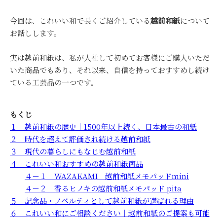
今回は、これいい和で長くご紹介している
越前和紙
について
お話しします。
実は越前和紙は、私が入社して初めてお客様にご購入いただ
いた商品でもあり、それ以来、自信を持っておすすめし続け
ている工芸品の一つです。
もくじ
１ 越前和紙の歴史｜1500年以上続く、日本最古の和紙
２ 時代を超えて評価され続ける越前和紙
３ 現代の暮らしにもなじむ越前和紙
４ これいい和おすすめの越前和紙商品
４－１ WAZAKAMI 越前和紙メモパッドmini
４－２ 香るヒノキの越前和紙メモパッド pita
５ 記念品・ノベルティとして越前和紙が選ばれる理由
６ これいい和にご相談ください｜越前和紙のご提案も可能