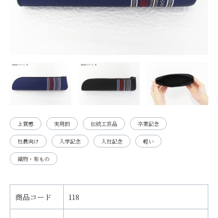
上質感
実用的
伝統工芸品
卒業記念
社員向け
入学記念
入社記念
軽い
織物・布もの
商品コード
118