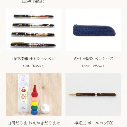
2,200円（税込み）
山中漆器 HGボールペン
武州正藍染 ペンケース
5,500（税込み）
4,620円（税込み）
白河だるま おえかきだるまセ
樺細工 ボールペンDX